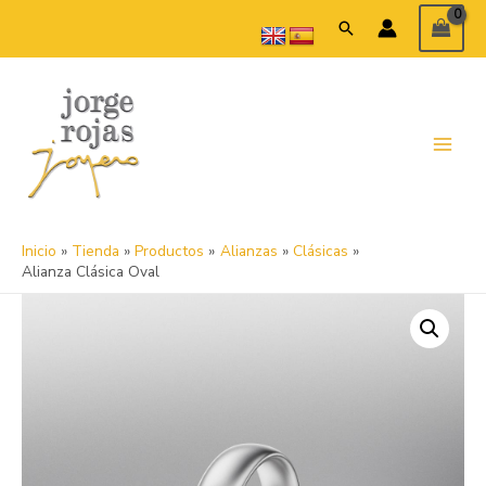
Ir
Buscar
al
contenido
Main
Menu
Inicio
Tienda
Productos
Alianzas
Clásicas
Alianza Clásica Oval