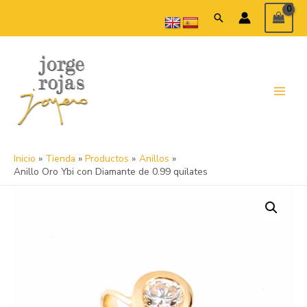
Ir
Buscar
al
contenido
Main
Menu
Inicio
Tienda
Productos
Anillos
Anillo Oro Ybi con Diamante de 0.99 quilates