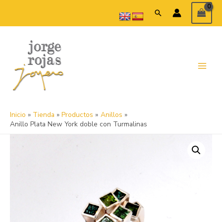
Ir
Buscar
al
contenido
Main
Menu
Inicio
Tienda
Productos
Anillos
Anillo Plata New York doble con Turmalinas