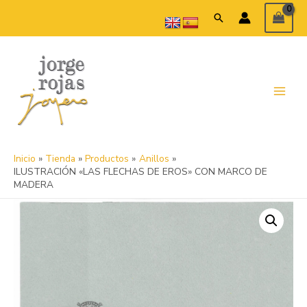
Ir
Buscar
al
contenido
Main
Menu
Inicio
Tienda
Productos
Anillos
ILUSTRACIÓN «LAS FLECHAS DE EROS» CON MARCO DE
MADERA