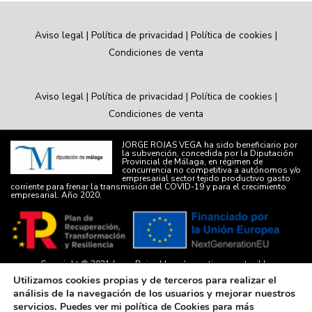
Aviso legal
|
Política de privacidad
|
Política de cookies
|
Condiciones de venta
Aviso legal
|
Política de privacidad
|
Política de cookies
|
Condiciones de venta
JORGE ROJAS VEGA ha sido beneficiario por
la subvención, concedida por la Diputación
Provincial de Málaga, en régimen de
concurrencia no competitiva a autónomos y/o
empresarial sector tejido productivo gasto
corriente para frenar la transmisión del COVID-19 y para el crecimiento
empresarial. Año 2020.
Copyright © 2021
Jorge Rojas | Joyería creativa y sostenible.
Utilizamos cookies propias y de terceros para realizar el
Desarrollado por
Carmen Ercilia
con ❤
análisis de la navegación de los usuarios y mejorar nuestros
servicios.
Puedes ver mi política de Cookies para más